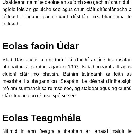
Úsáideann na mílte daoine an suíomh seo gach mí chun dul i
ngleic leis an gcluiche seo agus chun cláir dhúshlánacha a
réiteach. Tugann gach cuairt dúshlán mearbhaill nua le
réiteach.
Eolas faoin Údar
Vlad Dascalu is ainm dom. Tá cluichí ar líne brabhsálaí-
bhunaithe á gcruthú agam ó 1997. Is iad mearbhaill agus
cluichí cláir mo phaisin. Bainim taitneamh ar leith as
mearbhaill a thagann ón tSeapáin. Le déanaí d'infheistigh
mé am suntasach sa réimse seo, ag staidéar agus ag cruthú
clár cluiche don réimse spéise seo.
Eolas Teagmhála
Nílimid in ann freagra a thabhairt ar iarrataí maidir le