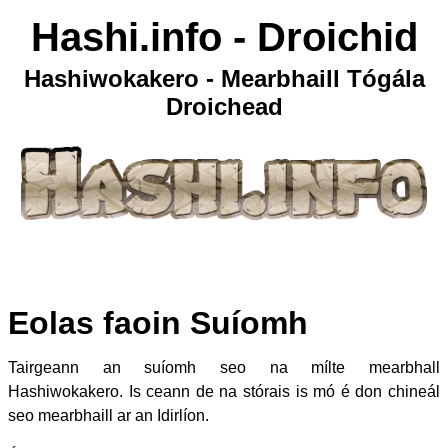
Hashi.info - Droichid
Hashiwokakero - Mearbhaill Tógála
Droichead
Eolas faoin Suíomh
Tairgeann an suíomh seo na mílte mearbhall
Hashiwokakero. Is ceann de na stórais is mó é don chineál
seo mearbhaill ar an Idirlíon.